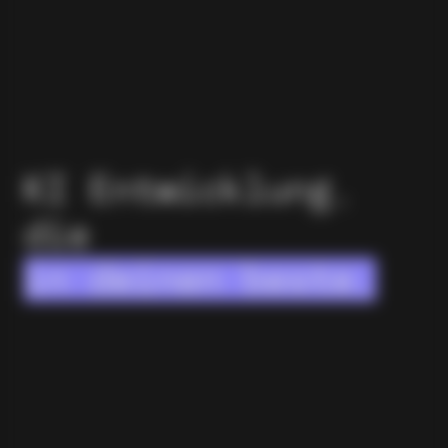
KI Entwicklung,
die
in deinen
bestehenden
Systemen ar