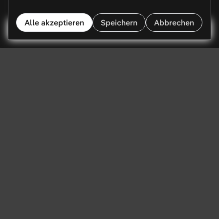
Alle akzeptieren
Speichern
Abbrechen
KI-Agenten, die es
in Produktion
schaffen.
Wir entwickeln individuelle KI-Lösungen für Konzerne,
KMUs und Startups aller Branchen. KI-Agenten, LLM-
Integrationen und Prozessautomatisierung, gebaut rund
um deine Workflows und deine Daten, und so
umgesetzt, dass sie den Praxiseinsatz überstehen.
Boritea
und
upgr8
bauen KI-Features mit uns.