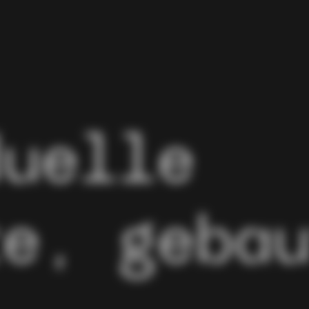
duelle
re, geba